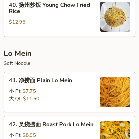
40.
40. 扬州炒饭 Young Chow Fried
Special
扬
Rice
Fried
州
Rice
$12.95
炒
饭
Young
Chow
Lo Mein
Fried
Rice
Soft Noodle
41.
41. 净捞面 Plain Lo Mein
净
捞
小 Pt:
$7.75
面
大 Qt:
$11.50
Plain
Lo
42.
Mein
42. 叉烧捞面 Roast Pork Lo Mein
叉
烧
小 Pt:
$8.95