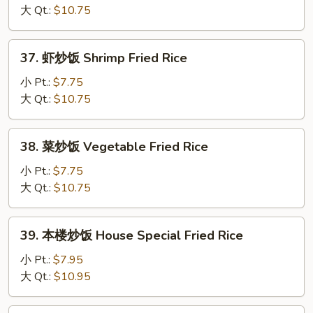
饭
大 Qt.:
$10.75
Beef
Fried
37.
37. 虾炒饭 Shrimp Fried Rice
Rice
虾
炒
小 Pt.:
$7.75
饭
大 Qt.:
$10.75
Shrimp
Fried
38.
38. 菜炒饭 Vegetable Fried Rice
Rice
菜
炒
小 Pt.:
$7.75
饭
大 Qt.:
$10.75
Vegetable
Fried
39.
39. 本楼炒饭 House Special Fried Rice
Rice
本
楼
小 Pt.:
$7.95
炒
大 Qt.:
$10.95
饭
House