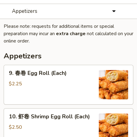
Appetizers
Please note: requests for additional items or special
preparation may incur an
extra charge
not calculated on your
online order.
Appetizers
9.
9. 春卷 Egg Roll (Each)
春
卷
$2.25
Egg
Roll
(Each)
10.
10. 虾卷 Shrimp Egg Roll (Each)
虾
卷
$2.50
Shrimp