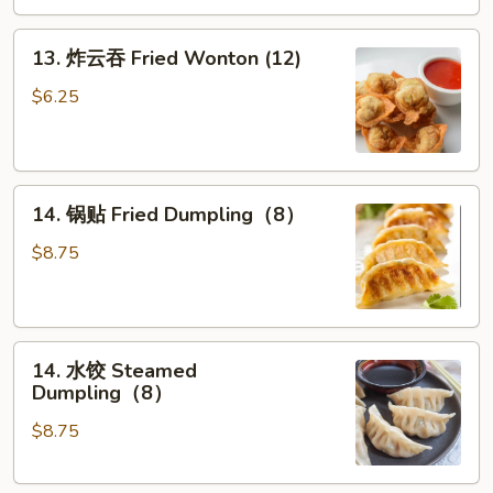
13.
13. 炸云吞 Fried Wonton (12)
炸
云
$6.25
吞
Fried
Wonton
14.
(12)
14. 锅贴 Fried Dumpling（8）
锅
贴
$8.75
Fried
Dumpling（8）
14.
14. 水饺 Steamed
水
Dumpling（8）
饺
$8.75
Steamed
Dumpling（8）