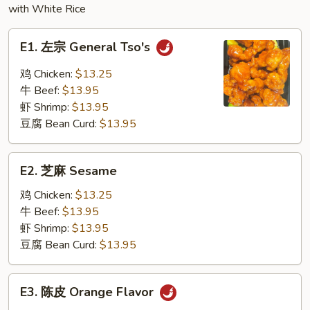
with White Rice
Egg
Foo
E1.
Young
E1. 左宗 General Tso's
左
宗
鸡 Chicken:
$13.25
General
牛 Beef:
$13.95
Tso's
虾 Shrimp:
$13.95
豆腐 Bean Curd:
$13.95
E2.
E2. 芝麻 Sesame
芝
麻
鸡 Chicken:
$13.25
Sesame
牛 Beef:
$13.95
虾 Shrimp:
$13.95
豆腐 Bean Curd:
$13.95
E3.
E3. 陈皮 Orange Flavor
陈