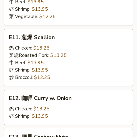
Bean
牛 Beef:
$13.95
Sauce
虾 Shrimp:
$13.95
菜 Vegetable:
$12.25
E11.
E11. 葱爆 Scallion
葱
爆
鸡 Chicken:
$13.25
Scallion
叉烧Roasted Pork:
$13.25
牛 Beef:
$13.95
虾 Shrimp:
$13.95
炒 Broccoli:
$12.25
E12.
E12. 咖喱 Curry w. Onion
咖
喱
鸡 Chicken:
$13.25
Curry
虾 Shrimp:
$13.95
w.
Onion
E13.