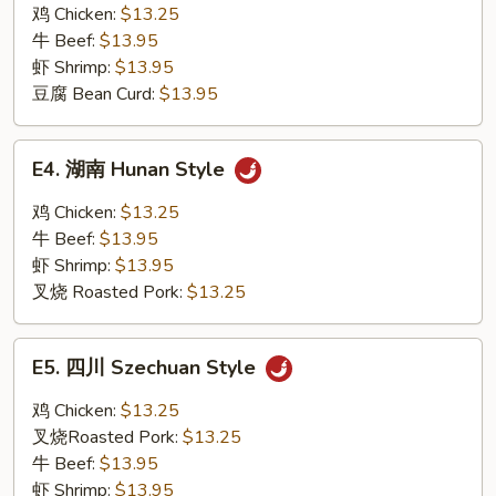
皮
鸡 Chicken:
$13.25
Orange
牛 Beef:
$13.95
Flavor
虾 Shrimp:
$13.95
豆腐 Bean Curd:
$13.95
E4.
E4. 湖南 Hunan Style
湖
南
鸡 Chicken:
$13.25
Hunan
牛 Beef:
$13.95
Style
虾 Shrimp:
$13.95
叉烧 Roasted Pork:
$13.25
E5.
E5. 四川 Szechuan Style
四
川
鸡 Chicken:
$13.25
Szechuan
叉烧Roasted Pork:
$13.25
Style
牛 Beef:
$13.95
虾 Shrimp:
$13.95