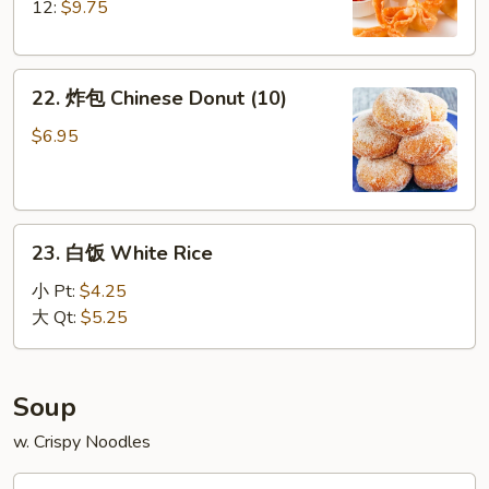
Crabmeat
12:
$9.75
Rangoons
22.
22. 炸包 Chinese Donut (10)
炸
包
$6.95
Chinese
Donut
(10)
23.
23. 白饭 White Rice
白
饭
小 Pt:
$4.25
White
大 Qt:
$5.25
Rice
Soup
w. Crispy Noodles
25.