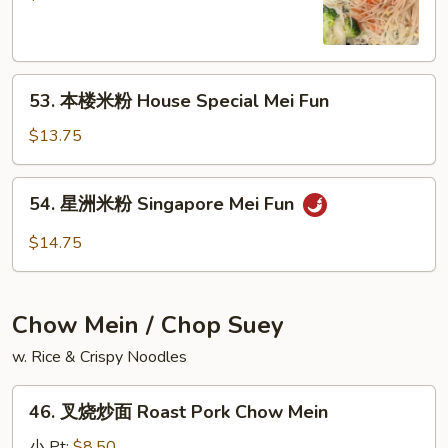
粉
Vegetable
Mei
53.
Fun
53. 本楼米粉 House Special Mei Fun
本
楼
$13.75
米
粉
54.
54. 星洲米粉 Singapore Mei Fun
House
星
Special
洲
$14.75
Mei
米
Fun
粉
Singapore
Chow Mein / Chop Suey
Mei
Fun
w. Rice & Crispy Noodles
46.
46. 叉烧炒面 Roast Pork Chow Mein
叉
烧
小 Pt:
$8.50