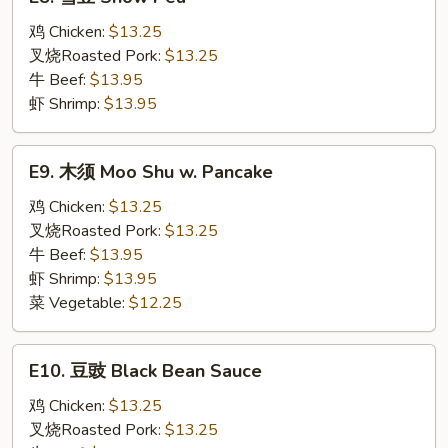
雪
豆
鸡 Chicken:
$13.25
Snow
叉烧Roasted Pork:
$13.25
Pea
牛 Beef:
$13.95
虾 Shrimp:
$13.95
E9.
E9. 木须 Moo Shu w. Pancake
木
须
鸡 Chicken:
$13.25
Moo
叉烧Roasted Pork:
$13.25
Shu
牛 Beef:
$13.95
w.
虾 Shrimp:
$13.95
Pancake
菜 Vegetable:
$12.25
E10.
E10. 豆豉 Black Bean Sauce
豆
豉
鸡 Chicken:
$13.25
Black
叉烧Roasted Pork:
$13.25