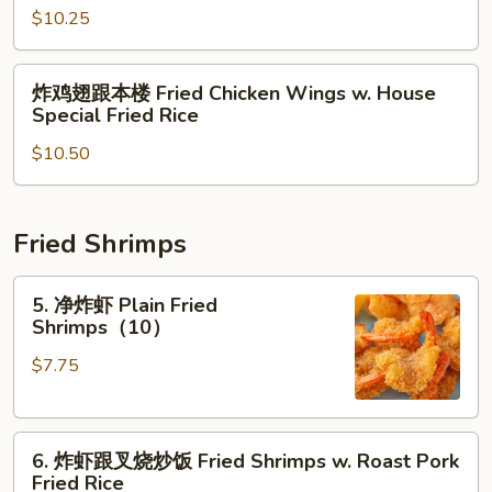
Fried
Fried
$10.25
翅
Rice
Chicken
跟
Wings
牛
炸
炸鸡翅跟本楼 Fried Chicken Wings w. House
w.
炒
鸡
Special Fried Rice
Shrimp
饭
翅
Fried
Fried
$10.50
跟
Rice
Chicken
本
Wings
楼
w.
Fried
Fried Shrimps
Beef
Chicken
Fried
Wings
5.
5. 净炸虾 Plain Fried
Rice
w.
净
Shrimps（10）
House
炸
$7.75
Special
虾
Fried
Plain
Rice
Fried
6.
Shrimps（10）
6. 炸虾跟叉烧炒饭 Fried Shrimps w. Roast Pork
炸
Fried Rice