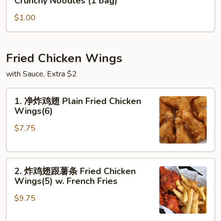
Crunchy Noodles (1 bag)
Special
Noodles
Soup
(1
$1.00
bag)
Fried Chicken Wings
with Sauce, Extra $2
1.
1. 净炸鸡翅 Plain Fried Chicken
净
Wings(6)
炸
$7.75
鸡
翅
Plain
2.
Fried
2. 炸鸡翅跟薯条 Fried Chicken
炸
Chicken
Wings(5) w. French Fries
鸡
Wings(6)
$9.75
翅
跟