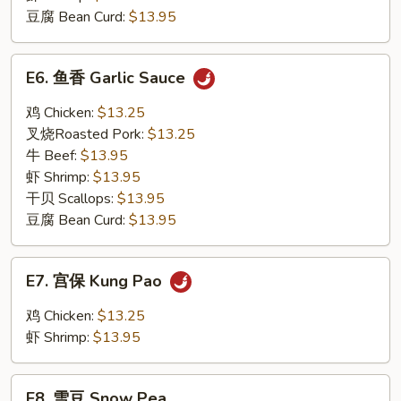
豆腐 Bean Curd:
$13.95
E6.
E6. 鱼香 Garlic Sauce
鱼
香
鸡 Chicken:
$13.25
Garlic
叉烧Roasted Pork:
$13.25
Sauce
牛 Beef:
$13.95
虾 Shrimp:
$13.95
干贝 Scallops:
$13.95
豆腐 Bean Curd:
$13.95
E7.
E7. 宫保 Kung Pao
宫
保
鸡 Chicken:
$13.25
Kung
虾 Shrimp:
$13.95
Pao
E8.
E8. 雪豆 Snow Pea