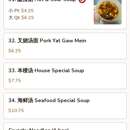
Soup
酸
辣
小 Pt:
$4.25
汤
大 Qt:
$6.25
Hot
&
32.
Sour
32. 叉烧汤面 Pork Yat Gaw Mein
叉
Soup
烧
$6.25
汤
面
33.
33. 本楼汤 House Special Soup
Pork
本
Yat
楼
$7.75
Gaw
汤
Mein
House
34.
34. 海鲜汤 Seafood Special Soup
Special
海
Soup
鲜
$10.75
汤
Seafood
Crunchy