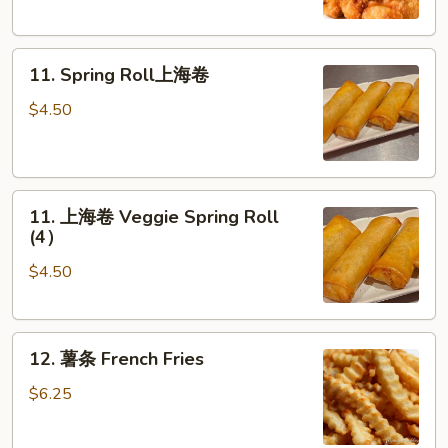
Egg
Roll
11.
(Each)
11. Spring Roll上海卷
Spring
Roll
$4.50
上
海
卷
11.
11. 上海卷 Veggie Spring Roll
上
(4）
海
$4.50
卷
Veggie
Spring
12.
Roll
12. 薯条 French Fries
薯
(4）
条
$6.25
French
Fries