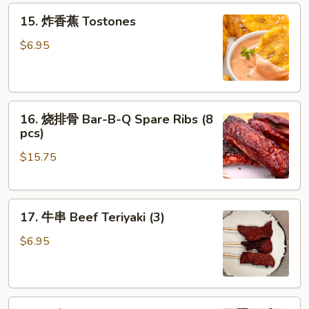
15.
15. 炸香蕉 Tostones
炸
香
$6.95
蕉
Tostones
16.
16. 烧排骨 Bar-B-Q Spare Ribs (8
烧
pcs)
排
$15.75
骨
Bar-
B-
17.
Q
17. 牛串 Beef Teriyaki (3)
牛
Spare
串
Ribs
$6.95
Beef
(8
Teriyaki
pcs)
(3)
18.