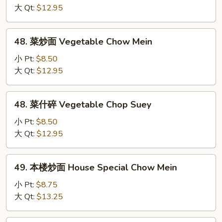
碎
大 Qt:
$12.95
Shrimp
Chop
48.
48. 菜炒面 Vegetable Chow Mein
Suey
菜
炒
小 Pt:
$8.50
面
大 Qt:
$12.95
Vegetable
Chow
48.
48. 菜什碎 Vegetable Chop Suey
Mein
菜
什
小 Pt:
$8.50
碎
大 Qt:
$12.95
Vegetable
Chop
49.
49. 本楼炒面 House Special Chow Mein
Suey
本
楼
小 Pt:
$8.75
炒
大 Qt:
$13.25
面
House