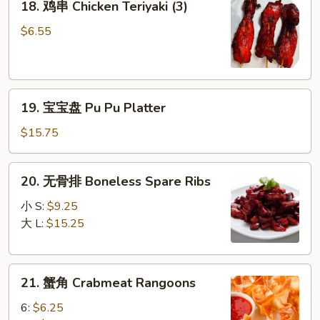
18. 鸡串 Chicken Teriyaki (3)
鸡
串
$6.55
Chicken
Teriyaki
(3)
19.
19. 宝宝盘 Pu Pu Platter
宝
宝
$15.75
盘
Pu
20.
20. 无骨排 Boneless Spare Ribs
Pu
无
Platter
骨
小 S:
$9.25
排
大 L:
$15.25
Boneless
Spare
21.
Ribs
21. 蟹角 Crabmeat Rangoons
蟹
角
6:
$6.25