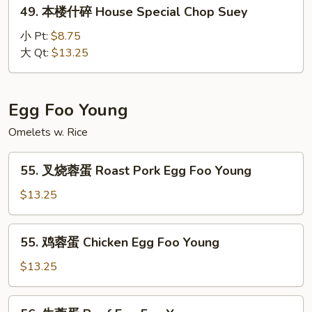
49.
49. 本楼什碎 House Special Chop Suey
Special
本
Chow
楼
小 Pt:
$8.75
Mein
什
大 Qt:
$13.25
碎
House
Special
Egg Foo Young
Chop
Omelets w. Rice
Suey
55.
55. 叉烧蓉蛋 Roast Pork Egg Foo Young
叉
烧
$13.25
蓉
蛋
55.
55. 鸡蓉蛋 Chicken Egg Foo Young
Roast
鸡
Pork
蓉
$13.25
Egg
蛋
Foo
Chicken
56.
Young