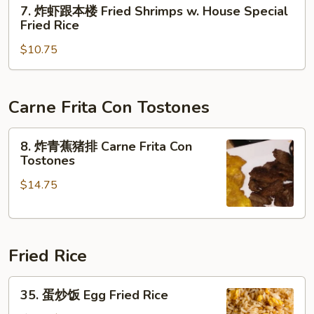
7.
7. 炸虾跟本楼 Fried Shrimps w. House Special
Fried
饭
炸
Fried Rice
Rice
Fried
虾
Shrimps
$10.75
跟
w.
本
Beef
楼
Fried
Fried
Carne Frita Con Tostones
Rice
Shrimps
w.
8.
8. 炸青蕉猪排 Carne Frita Con
House
炸
Tostones
Special
青
$14.75
Fried
蕉
Rice
猪
排
Carne
Fried Rice
Frita
Con
35.
Tostones
35. 蛋炒饭 Egg Fried Rice
蛋