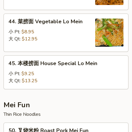
Shrimp
Lo
44.
Mein
44. 菜捞面 Vegetable Lo Mein
菜
捞
小 Pt:
$8.95
面
大 Qt:
$12.95
Vegetable
Lo
45.
Mein
45. 本楼捞面 House Special Lo Mein
本
楼
小 Pt:
$9.25
捞
大 Qt:
$13.25
面
House
Special
Mei Fun
Lo
Thin Rice Noodles
Mein
50.
50. 叉烧米粉 Roast Pork Mei Fun