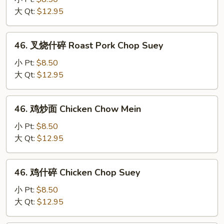
炒
大 Qt:
$12.95
面
Roast
46.
46. 叉烧什碎 Roast Pork Chop Suey
Pork
叉
Chow
烧
小 Pt:
$8.50
Mein
什
大 Qt:
$12.95
碎
Roast
46.
46. 鸡炒面 Chicken Chow Mein
Pork
鸡
Chop
炒
小 Pt:
$8.50
Suey
面
大 Qt:
$12.95
Chicken
Chow
46.
46. 鸡什碎 Chicken Chop Suey
Mein
鸡
什
小 Pt:
$8.50
碎
大 Qt:
$12.95
Chicken