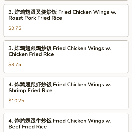
薯
3.
条
3. 炸鸡翅跟叉烧炒饭 Fried Chicken Wings w.
炸
Fried
Roast Pork Fried Rice
鸡
Chicken
$9.75
翅
Wings(5)
跟
w.
叉
French
3.
3. 炸鸡翅跟鸡炒饭 Fried Chicken Wings w.
烧
Fries
炸
Chicken Fried Rice
炒
鸡
饭
$9.75
翅
Fried
跟
Chicken
鸡
4.
4. 炸鸡翅跟虾炒饭 Fried Chicken Wings w.
Wings
炒
炸
Shrimp Fried Rice
w.
饭
鸡
Roast
Fried
$10.25
翅
Pork
Chicken
跟
Fried
Wings
虾
4.
4. 炸鸡翅跟牛炒饭 Fried Chicken Wings w.
Rice
w.
炒
炸
Beef Fried Rice
Chicken
饭
鸡