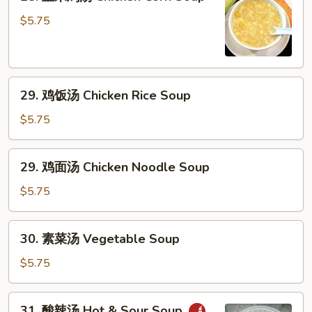
玉
Wonton
米
Egg
$5.75
鸡
Drop
汤
Soup
Chicken
29.
Corn
29. 鸡饭汤 Chicken Rice Soup
鸡
Soup
饭
$5.75
汤
Chicken
29.
29. 鸡面汤 Chicken Noodle Soup
Rice
鸡
Soup
面
$5.75
汤
Chicken
30.
30. 素菜汤 Vegetable Soup
Noodle
素
Soup
菜
$5.75
汤
Vegetable
31.
31. 酸辣汤 Hot & Sour Soup