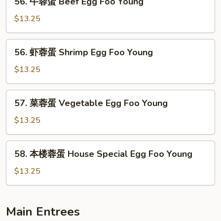
56. 牛蓉蛋 Beef Egg Foo Young
Egg
牛
Foo
蓉
$13.25
Young
蛋
Beef
56.
56. 虾蓉蛋 Shrimp Egg Foo Young
Egg
虾
Foo
蓉
$13.25
Young
蛋
Shrimp
57.
57. 菜蓉蛋 Vegetable Egg Foo Young
Egg
菜
Foo
蓉
$13.25
Young
蛋
Vegetable
58.
58. 本楼蓉蛋 House Special Egg Foo Young
Egg
本
Foo
楼
$13.25
Young
蓉
蛋
House
Main Entrees
Special